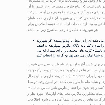
و عدم وجود موانع ومشکلات برای خرید نیز به مشتریان
ضوعاتی است که اتباع خارجی مقیم خارج از کشور با آن
 و برای خرید آپارتمان در اینجا هجوم می آورند. شرکت
است فراهم می کند. برای شهروندان خارجی که خواهان
احتی وجود دارد. خدمات ارائه شده توسط ملارس برای
هر شهروند داخلی و خارجی به شرح زیر می باشد.
می دهند آن را در محل یا ویدیو ببینید.• اگر شهروند
را تمام و کمال به وکلای ملارس بسپارید.• به لطف
اشید.• گزینه های مختلفی را برای شما ارائه می
ازم برای خرید آپارتمان در استانبول بررسی می شود با
ز سیستم ها قرار بگیرید، چه یک شهروند ترکیه و چه
یک شهروند خارجی. با این حال، Melares خدمات بسیاری را ارائه می دهد که تمام این مراحل و فرآیندهای خرید را برای
وزها و شاید ماه ها طول می کشد، در اسرع وقت توسط
Melares به صورت حرفه ای انجام می شود. چه به شعبه ملارس مراجعه کنید و چه بدون مراجعه از طریق تلفن تماس
ی است مشاورین ملارس معیارهای آپارتمان مورد نظر و
از گزینه های زیادی برای شما آماده می شود. اطلاعات