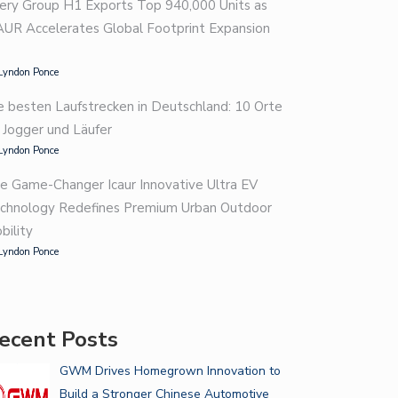
ery Group H1 Exports Top 940,000 Units as
AUR Accelerates Global Footprint Expansion
Lyndon Ponce
e besten Laufstrecken in Deutschland: 10 Orte
r Jogger und Läufer
Lyndon Ponce
e Game-Changer Icaur Innovative Ultra EV
chnology Redefines Premium Urban Outdoor
bility
Lyndon Ponce
ecent Posts
GWM Drives Homegrown Innovation to
Build a Stronger Chinese Automotive