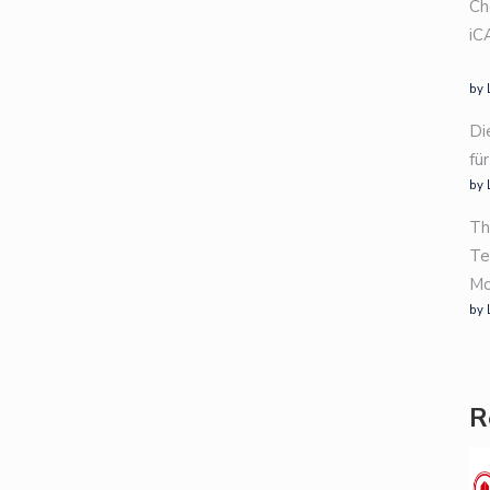
Ch
iC
by 
Di
fü
by 
Th
Te
Mo
by 
R