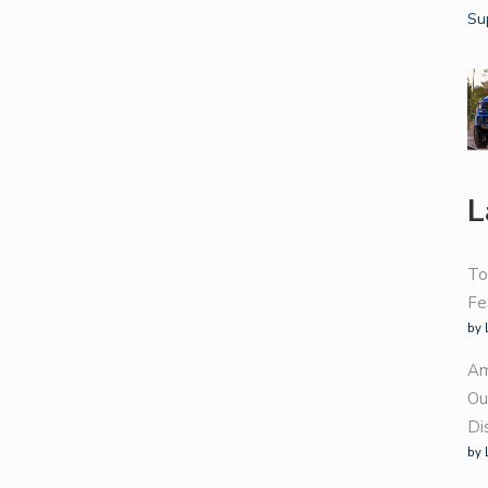
L
To
Fe
by 
Am
Ou
Di
by 