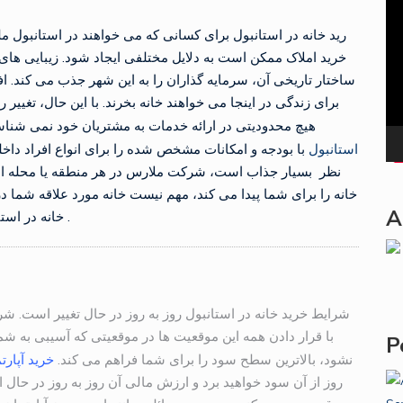
Pla
رید خانه در استانبول برای کسانی که می خواهند در استانبول م
خرید املاک ممکن است به دلایل مختلفی ایجاد شود. زیبایی های 
ساختار تاریخی آن، سرمایه گذاران را به این شهر جذب می کند. ا
برای زندگی در اینجا می خواهند خانه بخرند. با این حال، تغییر 
باشد، Melares هیچ محدودیتی در ارائه خدمات به مشتریان خود نمی شناسد. خدمات
استانبول
با بودجه و امکانات مشخص شده را برای انواع افراد داخلی
نظر بسیار جذاب است، شرکت ملارس در هر منطقه یا محله ای 
خانه را برای شما پیدا می کند، مهم نیست خانه مورد علاقه شما د
A
خانه در استانبول برای شما را به یک چالش لذت بخش تبدیل میکند .
شرایط خرید خانه در استانبول روز به روز در حال تغییر است. ش
P
نشود، بالاترین سطح سود را برای شما فراهم می کند.
خرید آپارت
روز از آن سود خواهید برد و ارزش مالی آن روز به روز در حال 