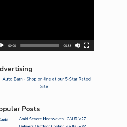
yer
00:00
00:38
dvertising
opular Posts
Amid Severe Heatwaves, iCAUR V27
Delivers Outdoor Cooling via Its 6kW