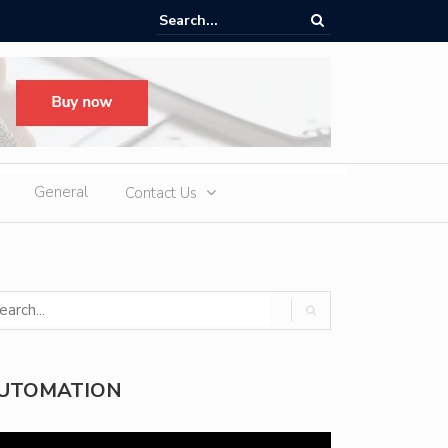
ems
KAIYI Enters New Phase of Global Expansion
General
Contact Us
UTOMATION
deo