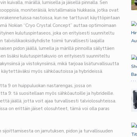
 kuivalla, märällä, lumisella ja jäisellä pinnalla. Sen
ppisia, moniteräisiä, kristallimaisia ​​hiukkasia, jotka ovat
änrakennetuissa nastoissa, kun ne tarttuvat käyttöpintaan
 Tämä Nokian “Cryo Crystal Concept” auttaa optimoimaan
ityinen kulutuspintaseos, joka on erityisesti suunniteltu
talvisilikaoksidiyhdiste toimii turvallisesti laajalla
isen pidon jäällä, lumella ja märillä pinnoilla säilyttäen
n lisäksi kulutuspintakuvio on erityisesti suunniteltu
ynsiinsä ja viistokynsiinsä, mikä tarjoaa lisäturvallisuutta
an käytettäväksi myös sähköautoissa ja hybrideissä.
itta 9 on huippuluokan nastarengas, jossa on
tta 9: tä suositellaan myös sähköautoille ja hybrideille.
että jäällä, jotta voit ajaa turvallisesti talviolosuhteissa.
joissa on erittäin jäiset olosuhteet, tämä voi olla paras
in sijoittamisesta on jarrutuksen, pidon ja turvallisuuden