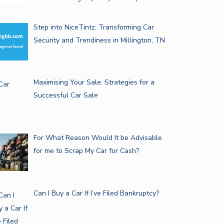
Step into NiceTintz: Transforming Car
Security and Trendiness in Millington, TN
Maximising Your Sale: Strategies for a
Successful Car Sale
For What Reason Would It be Advisable
for me to Scrap My Car for Cash?
Can I Buy a Car If I’ve Filed Bankruptcy?