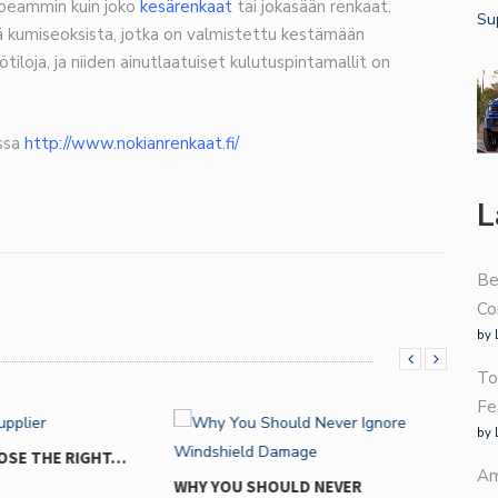
opeammin kuin joko
kesärenkaat
tai jokasään renkaat.
tä kumiseoksista, jotka on valmistettu kestämään
loja, ja niiden ainutlaatuiset kulutuspintamallit on
essa
http://www.nokianrenkaat.fi/
L
Be
Co
by 
To
Fe
by 
Am
HOULD NEVER
WHY