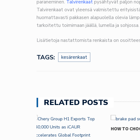
paraneminen.
Talvirenkaat
pysähtyvät paljon n
Talvirenkaat ovat yleensä valmistettu erityisis
huomattavasti pakkasen alapuolella olevia lämpöti
tarkoitettu toimimaan jäällä, lumella ja sohjossa.
Lisätietoja nastattomista renkaista on osoitte
TAGS:
kesärenkaat
RELATED POSTS
HOW TO CHOOSE THE RIGHT…
WHY YOU S