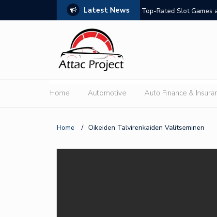
Latest News
hould Compare
Top-Rated Slot Games a
Home
Automotive
Auto Finance & Insura
Home
/
Oikeiden Talvirenkaiden Valitseminen