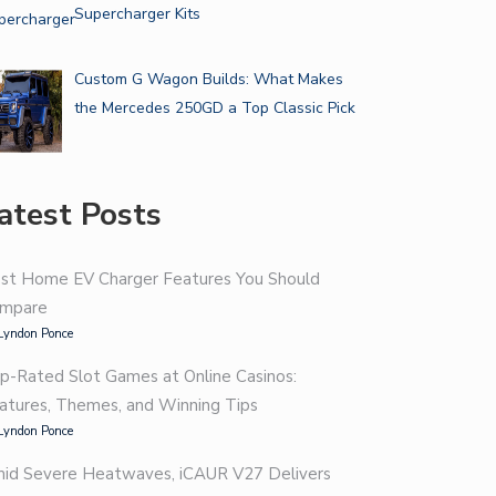
Supercharger Kits
Custom G Wagon Builds: What Makes
the Mercedes 250GD a Top Classic Pick
atest Posts
st Home EV Charger Features You Should
mpare
Lyndon Ponce
p-Rated Slot Games at Online Casinos:
atures, Themes, and Winning Tips
Lyndon Ponce
id Severe Heatwaves, iCAUR V27 Delivers
 HIRE AN AUTO DETAILER…