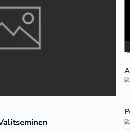
Pla
A
P
Valitseminen