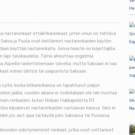
ä nastarenkaat ettäkitkarenkaat, joten sinun on tehtävä
in Saksa ja Puola ovat kieltäneet nastarenkaiden käytön.
aan käyttää nastarenkaita. Ainoa haaste on kuljettajilla,
lan läpi talvikaudella. Tämä aiheuttaa ongelmia
jaa Alpeille laskettelemaan talvella, mutta Saksaan ei saa
enkaat ennen lähtöä tai saapumista Saksaan.
yitä, koska kitkarenkaissa on tapahtunut paljon
idon jäällä, vuoden aikana ei todellakaan ole niin montaa
omien renkaiden, kuten Nokian Hakkapeliitta R3
itka kilpailevat nastarenkaiden vastaavan kanssa. Siksi ei
inkin jos aiot ajaa tai käydä joko Saksassa tai Puolassa.
kkinoiden edistyneimmät renkaat, jotka ovat voittaneet