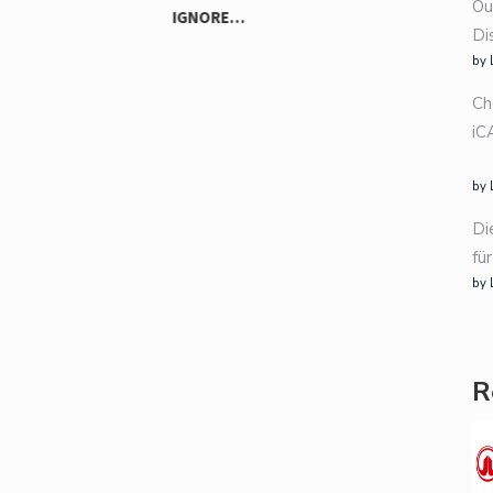
Ou
Di
by 
FROM EVERYDAY DRIVE TO
Ch
THRILL…
iC
by 
Di
fü
by 
R