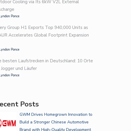
tdoor Cooling via Its 6kW V2L External
BRAKE SHOP BASICS: 7
scharge
WARNING…
Lyndon Ponce
ery Group H1 Exports Top 940,000 Units as
AUR Accelerates Global Footprint Expansion
Lyndon Ponce
e besten Laufstrecken in Deutschland: 10 Orte
r Jogger und Läufer
Lyndon Ponce
ecent Posts
GWM Drives Homegrown Innovation to
Build a Stronger Chinese Automotive
Brand with High-Quality Development