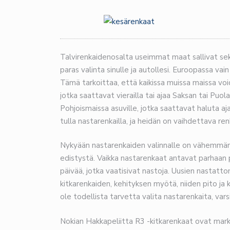
Talvirenkaidenosalta useimmat maat sallivat sek
paras valinta sinulle ja autollesi. Euroopassa va
Tämä tarkoittaa, että kaikissa muissa maissa void
jotka saattavat vierailla tai ajaa Saksan tai Puo
Pohjoismaissa asuville, jotka saattavat haluta a
tulla nastarenkailla, ja heidän on vaihdettava r
Nykyään nastarenkaiden valinnalle on vähemmän s
edistystä. Vaikka nastarenkaat antavat parhaan p
päivää, jotka vaatisivat nastoja. Uusien nastatt
kitkarenkaiden, kehityksen myötä, niiden pito ja k
ole todellista tarvetta valita nastarenkaita, vars
Nokian Hakkapeliitta R3 -kitkarenkaat ovat mar