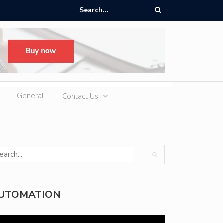
ere Heatwaves, iCAUR V27 Delivers Outdoor Cooling via Its 6kW V2L
 Discharge
General
Contact Us
UTOMATION
deo