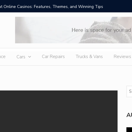
t Online Casinos: Features, Themes, and Winning Tips
Amid Sev
External
nce
Car Repairs
Trucks & Vans
Reviews
Cars
A
Vi