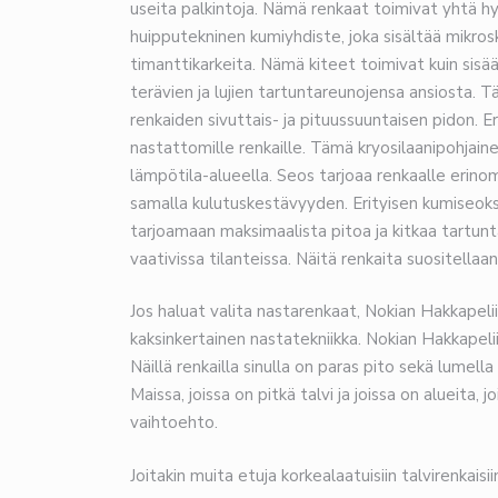
useita palkintoja. Nämä renkaat toimivat yhtä hyvin
huipputekninen kumiyhdiste, joka sisältää mikroskoo
timanttikarkeita. Nämä kiteet toimivat kuin sisä
terävien ja lujien tartuntareunojensa ansiosta.
renkaiden sivuttais- ja pituussuuntaisen pidon. Er
nastattomille renkaille. Tämä kryosilaanipohjainen 
lämpötila-alueella. Seos tarjoaa renkaalle erinoma
samalla kulutuskestävyyden. Erityisen kumiseokse
tarjoamaan maksimaalista pitoa ja kitkaa tartuntak
vaativissa tilanteissa. Näitä renkaita suositella
Jos haluat valita nastarenkaat, Nokian Hakkapeli
kaksinkertainen nastatekniikka. Nokian Hakkapelii
Näillä renkailla sinulla on paras pito sekä lumella 
Maissa, joissa on pitkä talvi ja joissa on alueita, 
vaihtoehto.
Joitakin muita etuja korkealaatuisiin talvirenkaisi