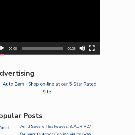
yer
00:00
00:38
dvertising
opular Posts
Amid Severe Heatwaves, iCAUR V27
Delivers Outdoor Cooling via Its 6kW