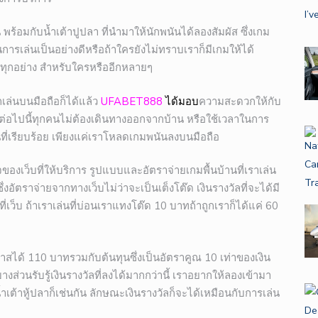
 พร้อมกับน้ำเต้าปูปลา ที่นำมาให้นักพนันได้ลองสัมผัส ซึ่งเกม
นการเล่นเป็นอย่างดีหรือถ้าใครยังไม่ทราบเราก็มีเกมให้ได้
่ทุกอย่าง สำหรับใครหรืออีกหลายๆ
ถเล่นบนมือถือก็ได้แล้ว
UFABET888
ได้มอบ
ความสะดวกให้กับ
 ต่อไปนี้ทุกคนไม่ต้องเดินทางออกจากบ้าน หรือใช้เวลาในการ
ี่เรียบร้อย เพียงแค่เราโหลดเกมพนันลงบนมือถือ
จของเว็บที่ให้บริการ รูปแบบและอัตราจ่ายเกมพื้นบ้านที่เราเล่น
งอัตราจ่ายจากทางเว็บไม่ว่าจะเป็นเต็งโต๊ด เงินรางวัลที่จะได้มี
ที่เว็บ ถ้าเราเล่นที่บ่อนเราแทงโต๊ด 10 บาทถ้าถูกเราก็ได้แค่ 60
าสได้ 110 บาทรวมกับต้นทุนซึ่งเป็นอัตราคูณ 10 เท่าของเงิน
างส่วนรับรู้เงินรางวัลที่ลงได้มากกว่านี้ เราอยากให้ลองเข้ามา
ำเต้าหู้ปลาก็เช่นกัน ลักษณะเงินรางวัลก็จะได้เหมือนกับการเล่น