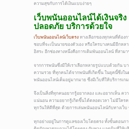
ความสุขกับการได้เงินแบบง่ายๆ
เว็บพนันออนไลน์ได้เงินจริง
ปลอดภัย บริการด้วยใจ
เว็บพนันออนไลน์เว็บตรง
ทางเลือกของทุกคนที่ต้องก
ชอบที่จะเป็นนายของตัวเอง หรือใครบางคนมีอีกหล
อิสระ อีกช่องทางหนึ่งคือการเดิมพันออนไลน์ ที่สาม
จากการพนันซึ่งมีให้เราเลือกหลายรูปแบบด้วยกัน 
ความรวย ที่ทุกคนได้จากพนันที่เกิดขึ้น ในยุคนี้ซึ่ง
พนันออนไลน์เต็มอยู่มากมาย ซึ่งมีเว็บที่ให้บริการเก
จึงเป็นสิ่งที่ทุกคนอยากรู้อยากลอง และอยากเห็น คว
แน่นอน ความอยากรู้เกิดขึ้นได้ตลอดเวลา ไม่มีใคร
ทุกวันให้ดีที่สุด ด้วยการเล่นพนันออนไลน์กับทางเว็บ 
ทุกอย่างอยู่ในการดูแลของเว็บโดยตรง ทั้งขั้นตอนก
ติดปัญหาสอบถามได้โดยตรง กับทาง แอดมินที่ให้บริการ