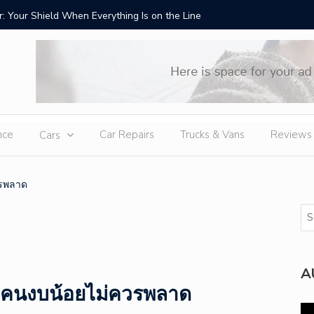
: Your Shield When Everything Is on the Line
Top-Rate
nce
Car Repairs
Trucks & Vans
Reviews
Cars
วรพลาด
A
ิง คนงบน้อยไม่ควรพลาด
Vi