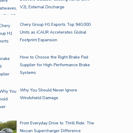
V2L External Discharge
Chery Group H1 Exports Top 940,000
Units as iCAUR Accelerates Global
Footprint Expansion
How to Choose the Right Brake Pad
Supplier for High-Performance Brake
Systems
Why You Should Never Ignore
Windshield Damage
From Everyday Drive to Thrill Ride: The
Nissan Supercharger Difference