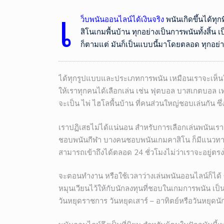
เ
ว็บพนันออนไลน์ได้เงินจริง
พนันเกิดขึ้นได้ทุก
สิโนเกมพื้นบ้าน ทุกอย่างเป็นการพนันทั้งสิ้น 
ก็ตามแต่ มันก็เป็นแบบนี้มาโดยตลอด ทุกอย
ได้ทุกรูปแบบและประเภทการพนัน เหมือนเราจะเห็นใน
ให้เราทุกคนได้เลือกเล่น เช่น ฟุตบอล บาสเกตบอล เท
จะเป็น ไพ่ ไฮโลพื้นบ้าน ที่คนส่วนใหญ่ชอบเล่นกัน ซ
เราปฏิเสธไม่ได้แน่นอน สำหรับการเลือกเล่นพนัน
ชอบพนันกีฬา บางคนชอบพนันเกมคาสิโน ก็มีแนวทาง
สามารถเข้าถึงได้ตลอด 24 ชั่วโมงไม่ว่าเราจะอยู่ต
จะตอนทำงาน หรือใช้เวลาว่างเล่นพนันออนไลน์ก็ได้ ซ
หมุนเวียนไว้ให้กับนักลงทุนที่ชอบในเกมการพนัน เป็
วันหยุดราชการ วันหยุดเสาร์ – อาทิตย์หรือวันหยุดนัก