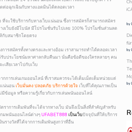
Ch
ถติดต่อฉุกเฉินกับทางแอดมินได้ตลอดเวลา
iC
 ที่จะใช้บริการกับทางเว็บแน่นอน ซึ่งการสมัครก็สามารถสมัคร
by 
นี้ทางเว็บยังมีโบนัส มีโปรโมชั่นรับไปเลย 100% โปรโมชั่นส่วนลด
Di
บให้กับสมาชิกโดยตรง
fü
งทางการสมัครทั้งทางตรงและทางอ้อม เราสามารถทำได้ตลอดเวลา
by 
ได้รับประโยชน์มหาศาลกลับคืนมา นั่นคือข้อดีของใครหลายๆ คน
Th
จะเสียเวลาไปกับเว็บ
Te
Mo
ต์จากการเล่นเกมออนไลน์ ที่เราสมควรจะได้เต็มเม็ดเต็มหน่วยแต่
by 
กมแน่นอน
เว็บมั่นคง ปลอดภัย บริการด้วยใจ
เว็บที่ได้คุณภาพเป็น
มีข้อมูล หรือความรู้เกี่ยวกับการเล่นพนันออนไลน์
ตราการเดิมพันที่จะได้จากทางเว็บ มันจึงเป็นสิ่งที่สำคัญสำหรับ
R
บเกมพนันออนไลน์ต่างๆ
UFABET888
เป็นเว็บ
ปัจจุบันที่ให้บริการ
ินรางวัลที่ได้จากการเดิมพันสูงกว่าที่อื่น