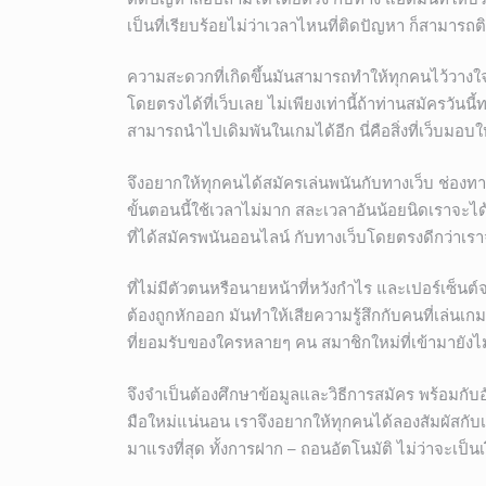
เป็นที่เรียบร้อยไม่ว่าเวลาไหนที่ติดปัญหา ก็สามาร
ความสะดวกที่เกิดขึ้นมันสามารถทำให้ทุกคนไว้วางใจ
โดยตรงได้ที่เว็บเลย ไม่เพียงเท่านี้ถ้าท่านสมัครวัน
สามารถนำไปเดิมพันในเกมได้อีก นี่คือสิ่งที่เว็บมอ
จึงอยากให้ทุกคนได้สมัครเล่นพนันกับทางเว็บ ช่อ
ขั้นตอนนี้ใช้เวลาไม่มาก สละเวลาอันน้อยนิดเราจะ
ที่ได้สมัครพนันออนไลน์ กับทางเว็บโดยตรงดีกว่าเรา
ที่ไม่มีตัวตนหรือนายหน้าที่หวังกำไร และเปอร์เซ็น
ต้องถูกหักออก มันทำให้เสียความรู้สึกกับคนที่เล่นเ
ที่ยอมรับของใครหลายๆ คน สมาชิกใหม่ที่เข้ามายังไม่
จึงจำเป็นต้องศึกษาข้อมูลและวิธีการสมัคร พร้อมกับอั
มือใหม่แน่นอน เราจึงอยากให้ทุกคนได้ลองสัมผัสกั
มาแรงที่สุด ทั้งการฝาก – ถอนอัตโนมัติ ไม่ว่าจะเป็นเง