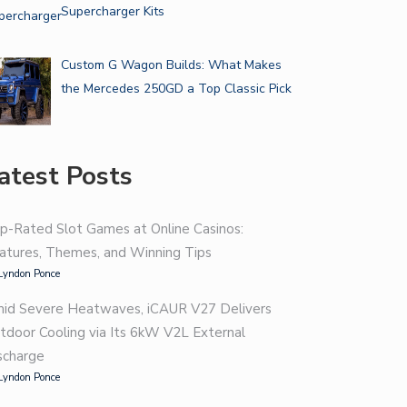
Supercharger Kits
Custom G Wagon Builds: What Makes
the Mercedes 250GD a Top Classic Pick
atest Posts
p-Rated Slot Games at Online Casinos:
atures, Themes, and Winning Tips
Lyndon Ponce
id Severe Heatwaves, iCAUR V27 Delivers
tdoor Cooling via Its 6kW V2L External
scharge
Lyndon Ponce