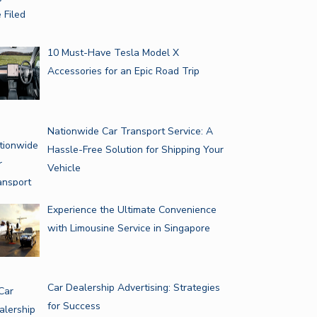
10 Must-Have Tesla Model X
Accessories for an Epic Road Trip
Nationwide Car Transport Service: A
Hassle-Free Solution for Shipping Your
Vehicle
Experience the Ultimate Convenience
with Limousine Service in Singapore
Car Dealership Advertising: Strategies
for Success