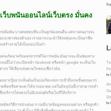
 เว็บพนันออนไลน์เว็บตรง มั่นคง
ารเดิมพัน บางคนชอบที่จะเป็นลูกน้องคนอื่น แต่บางคนอาจจะ
ายแนวทางของตัวเอง เราอยากแนะนำให้ลงทุนและเป็นอาชีพ
ารถสร้างรายได้เป็นกอบเป็นกำ
L
บางคนเกิดมาพร้อมพรสวรรค์ในการพนัน มันอาจจะเป็นช่องทาง
ในตอนนี้ไม่ว่าจะเปิดหน้า facebook หรือหน้า google จะเห็นเว็บ
To
มต่างๆ ให้เลือกเล่นตามใจชอบเชื่อว่ามัน
Fe
by 
ามอยากรู้อยากเห็นมันเป็นบ่อเกิดแห่งการเข้าถึงเกมขั้นตอนแรก
Am
คาดคิดหรือคาดเดาได้จากอนาคต แต่ในปัจจุบันนี้เราสามารถทำ
Ou
ซึ่งบริการโดยตรงไม่มีเอเย่นต์หรือเว็บที่ให้บริการ
Di
by 
ารสมัครวิธีการนำเสนอ การอธิบายข้อมูลของเกมต่างๆ หรือลูกค้า
ตลอด 24 ชั่วโมง นี่คือสิ่งที่เตรียมการและรอรับลูกค้า ไว้