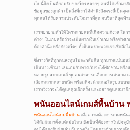
เว็บนี้จึงเป็นที่ยอมรับของใครหลายๆ คนที่ได้เข้ามาส
ข้อมูลของลูกค้า เป็นสิ่งที่เราได้คำนึงถึงตรงนี้เป็นจุ
ทุกคนได้รับความประทับใจมากที่สุด จนวินาทีสุดท้
เราพยายามทำให้ใครหลายคนที่เกิดความกังวล ในการเล
ต่างๆ ในเกมหรือว่าจะเป็นฝากเงินเข้าเกม หรือช่วงเ
ต้องคำนึง หรือกังวลใดๆ ทั้งสิ้นเพราะพวกเราเชื่อถือได
ซึ่งรางวัลที่ทุกคนลงทุนไปจะกลับคืน ทุกบาทแน่นอนมันค
เดินทางเข้ามา เล่นเกมกับทางเว็บจะได้ชักชวน หรื
หลายรูปแบบเกมส์ ทุกคนสามารถเลือกการเล่นเกม แต
เลือกหลากหลายชนิด พร้อมที่จะนำเสนอในรูปแบบของพ
เราหวังว่าจะได้ดูแลคุณอีกครั้ง และอยากดูแลสมาชิกที
พนันออนไลน์เกมส์พื้นบ้าน 
พนันออนไลน์เกมพื้นบ้าน
เมื่อความต้องการเกมพนันออน
ได้สัมผัสมาตั้งแต่สมัยไหน ยังเป็นที่ต้องการในปัจจุบ
คนได้ลองสัมผัสเล่น กับทางเว็บโดยตรงด้วยความต้