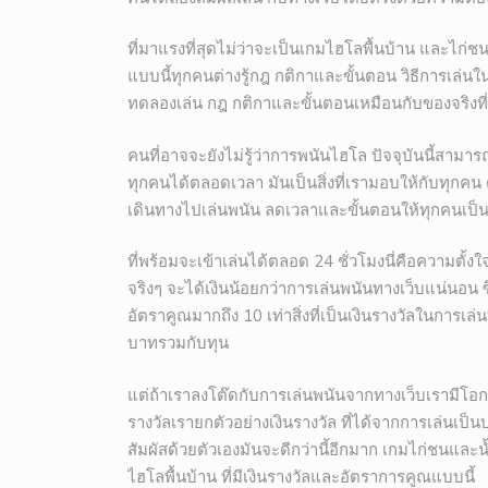
ที่มาแรงที่สุดไม่ว่าจะเป็นเกมไฮโลพื้นบ้าน และไก่ชน
แบบนี้ทุกคนต่างรู้กฎ กติกาและขั้นตอน วิธีการเล่นใ
ทดลองเล่น กฎ กติกาและขั้นตอนเหมือนกับของจริงที
คนที่อาจจะยังไม่รู้ว่าการพนันไฮโล ปัจจุบันนี้สามาร
ทุกคนได้ตลอดเวลา มันเป็นสิ่งที่เรามอบให้กับทุกคน
เดินทางไปเล่นพนัน ลดเวลาและขั้นตอนให้ทุกคนเป็นท
ที่พร้อมจะเข้าเล่นได้ตลอด 24 ชั่วโมงนี่คือความตั้งใ
จริงๆ จะได้เงินน้อยกว่าการเล่นพนันทางเว็บแน่นอน ซึ่
อัตราคูณมากถึง 10 เท่าสิ่งที่เป็นเงินรางวัลในการเล่น
บาทรวมกับทุน
แต่ถ้าเราลงโต๊ดกับการเล่นพนันจากทางเว็บเรามีโอก
รางวัลเรายกตัวอย่างเงินรางวัล ที่ได้จากการเล่นเป็นบ
สัมผัสด้วยตัวเองมันจะดีกว่านี้อีกมาก เกมไก่ชนและน้
ไฮโลพื้นบ้าน ที่มีเงินรางวัลและอัตราการคูณแบบนี้